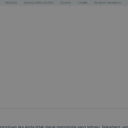
PROTEUS
APLIKASI OPEN SOURCE
OLLAMA
CALIBRE
PEMBUAT GAMBAR AI
todown jika Anda tidak dapat menginstal yang terbaru. Terkadang, vers