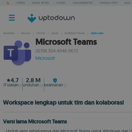
OPERA
GAME RETRO
CODEX
MALWAREBYTES
MANGA APPS
ANKI
WINDOWS
/
APLIKASI
/
UTILITAS
/
UMUM
/
MICROSOFT TEAMS
/
VERSI LAMA
Microsoft Teams
26198.304.4946.9672
Microsoft
4.7
2.8 M
17
ulasan
unduhan
keamanan
Workspace lengkap untuk tim dan kolaborasi
Versi lama Microsoft Teams
Unduh versi sebelumnya dari Microsoft Teams untuk Windows dari Up