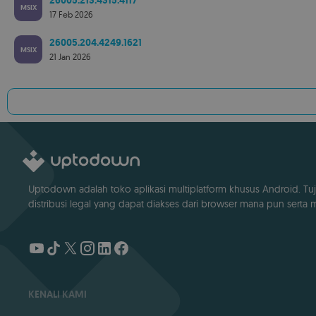
26005.213.4315.4117
MSIX
17 Feb 2026
26005.204.4249.1621
MSIX
21 Jan 2026
Uptodown adalah toko aplikasi multiplatform khusus Android. Tuj
distribusi legal yang dapat diakses dari browser mana pun serta me
KENALI KAMI