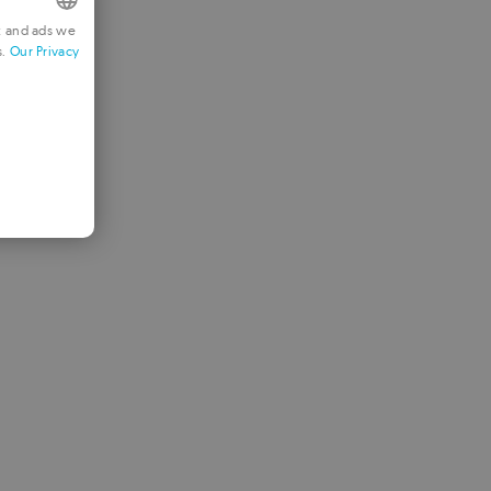
t and ads we
s.
Our Privacy
NGLISH
RENCH
ERMAN
ORTUGUESE
TALIAN
PANISH
OMANIAN