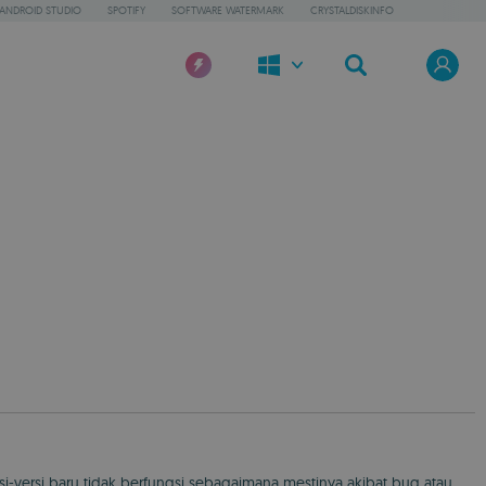
ANDROID STUDIO
SPOTIFY
SOFTWARE WATERMARK
CRYSTALDISKINFO
i-versi baru tidak berfungsi sebagaimana mestinya akibat bug atau