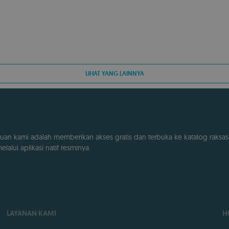
LIHAT YANG LAINNYA
uan kami adalah memberikan akses gratis dan terbuka ke katalog raksas
lalui aplikasi natif resminya.
LAYANAN KAMI
H