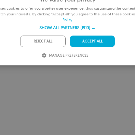
es cookies to offer you a better user experience, thus customizing the conten
tch your interests. By clicking “Accept all” you agree to the use of these cookie
E
Policy
F
SHOW ALL PARTNERS
(1910) →
G
REJECT ALL
ACCEPT ALL
P
MANAGE PREFERENCES
I
S
R