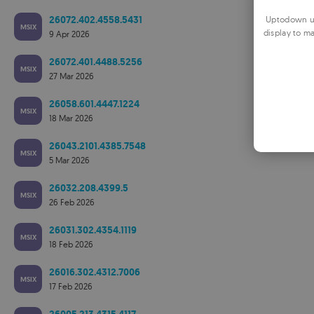
26072.402.4558.5431
Uptodown us
MSIX
display to ma
9 Apr 2026
26072.401.4488.5256
MSIX
27 Mar 2026
26058.601.4447.1224
MSIX
18 Mar 2026
26043.2101.4385.7548
MSIX
5 Mar 2026
26032.208.4399.5
MSIX
26 Feb 2026
26031.302.4354.1119
MSIX
18 Feb 2026
26016.302.4312.7006
MSIX
17 Feb 2026