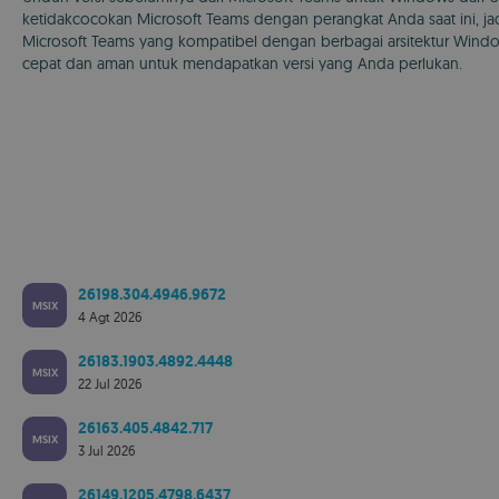
ketidakcocokan Microsoft Teams dengan perangkat Anda saat ini, 
Microsoft Teams yang kompatibel dengan berbagai arsitektur Window
cepat dan aman untuk mendapatkan versi yang Anda perlukan.
26198.304.4946.9672
MSIX
4 Agt 2026
26183.1903.4892.4448
MSIX
22 Jul 2026
26163.405.4842.717
MSIX
3 Jul 2026
26149.1205.4798.6437