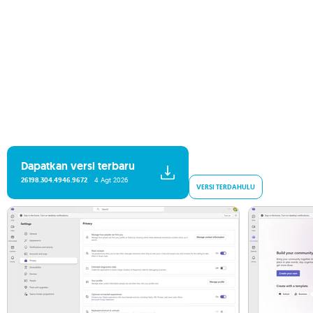
Dapatkan versi terbaru
26198.304.4946.9672
4 Agt 2026
VERSI TERDAHULU