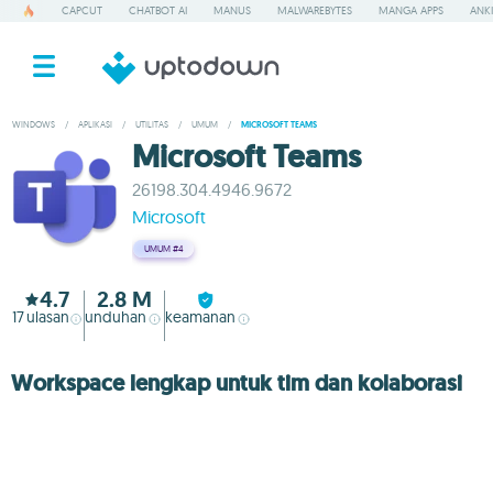
CAPCUT
CHATBOT AI
MANUS
MALWAREBYTES
MANGA APPS
ANKI
WINDOWS
/
APLIKASI
/
UTILITAS
/
UMUM
/
MICROSOFT TEAMS
Microsoft Teams
26198.304.4946.9672
Microsoft
UMUM
#4
4.7
2.8 M
17
ulasan
unduhan
keamanan
Workspace lengkap untuk tim dan kolaborasi