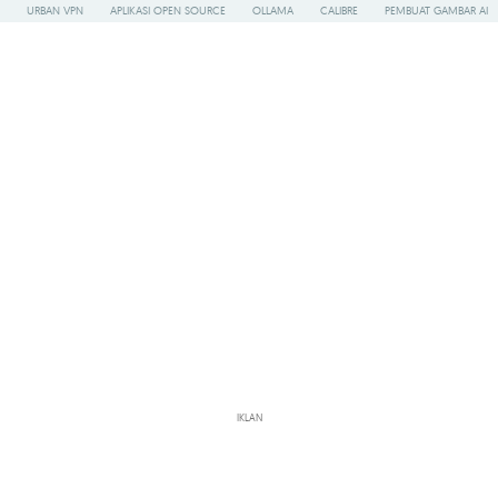
URBAN VPN
APLIKASI OPEN SOURCE
OLLAMA
CALIBRE
PEMBUAT GAMBAR AI
IKLAN